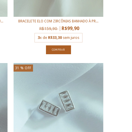
..
BRACELETE ELO COM ZIRCÔNIAS BANHADO À PR...
R$99,90
R$159,90
3
x de
R$33,30
sem juros
31
% OFF