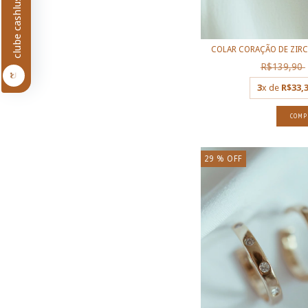
clube cashlus
COLAR CORAÇÃO DE ZIRC
R$139,90
3
x de
R$33,
29
% OFF