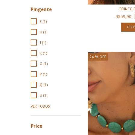
Pingente
BRINCO F
R$59,90
E (1)
COMP
H (1)
I (1)
K (1)
24
% OFF
O (1)
P (1)
Q (1)
U (1)
VER TODOS
Price