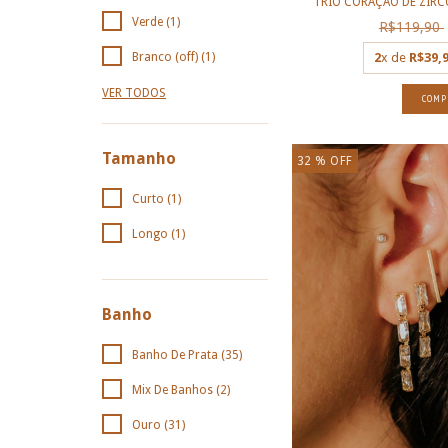
TRIO CORAÇÃO DE ZIRC
Verde (1)
R$119,90
Branco (off) (1)
2
x de
R$39,
VER TODOS
Tamanho
32
% OFF
Curto (1)
Longo (1)
Banho
Banho De Prata (35)
Mix De Banhos (2)
Ouro (31)