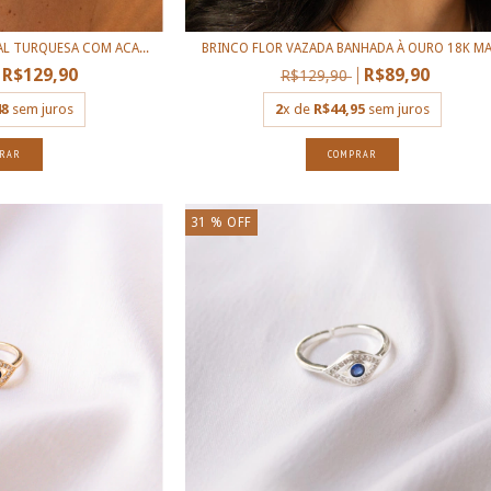
L TURQUESA COM ACA...
BRINCO FLOR VAZADA BANHADA À OURO 18K MA.
R$129,90
R$89,90
R$129,90
48
sem juros
2
x de
R$44,95
sem juros
31
% OFF