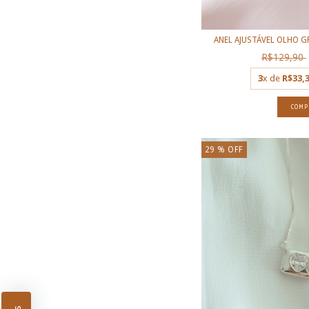
ANEL AJUSTÁVEL OLHO G
R$129,90
3
x de
R$33,
29
% OFF