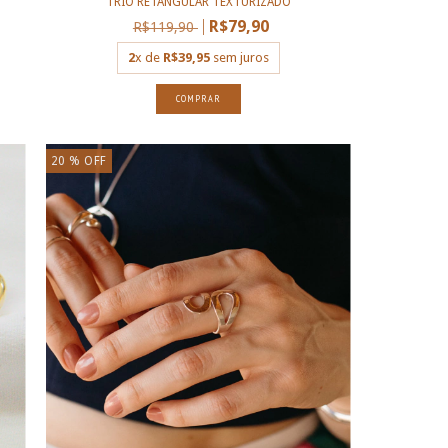
TRIO RETANGULAR TEXTURIZADO
R$79,90
R$119,90
2
x de
R$39,95
sem juros
20
% OFF