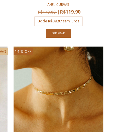
ANEL CURVAS
R$119,90
R$149,00
3
x de
R$39,97
sem juros
COMPRAR
OVO
14
% OFF