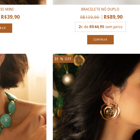
IO MINI
BRACELETE NÓ DUPLO
R$39,90
R$89,90
R$139,90
2
x de
R$44,95
sem juros
RAR
COMPRAR
31
% OFF