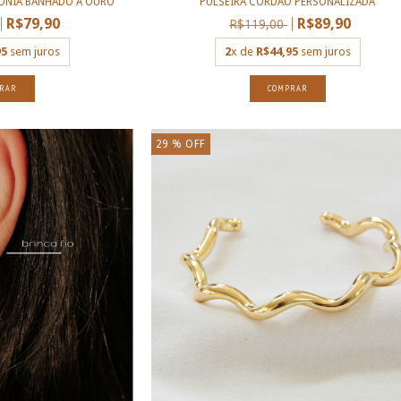
ÔNIA BANHADO A OURO
PULSEIRA CORDÃO PERSONALIZADA
R$79,90
R$89,90
R$119,00
95
sem juros
2
x de
R$44,95
sem juros
COMPRAR
29
% OFF