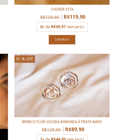
CHOKER VITA
R$119,90
R$139,90
3
x de
R$39,97
sem juros
COMPRAR
31
% OFF
BRINCO FLOR VAZADA BANHADA À PRATA MAYA
R$89,90
R$129,90
2
x de
R$44,95
sem juros