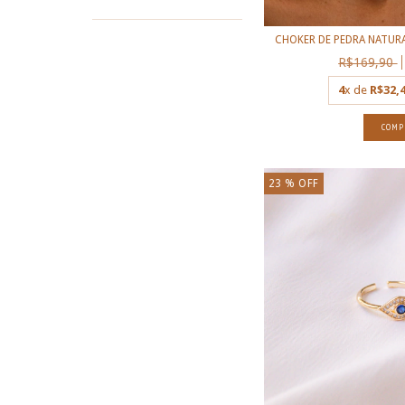
CHOKER DE PEDRA NATURA
R$169,90
4
x de
R$32,
23
% OFF