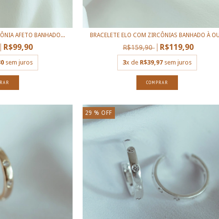
ÔNIA AFETO BANHADO...
BRACELETE ELO COM ZIRCÔNIAS BANHADO À OU.
R$99,90
R$119,90
R$159,90
30
sem juros
3
x de
R$39,97
sem juros
29
% OFF