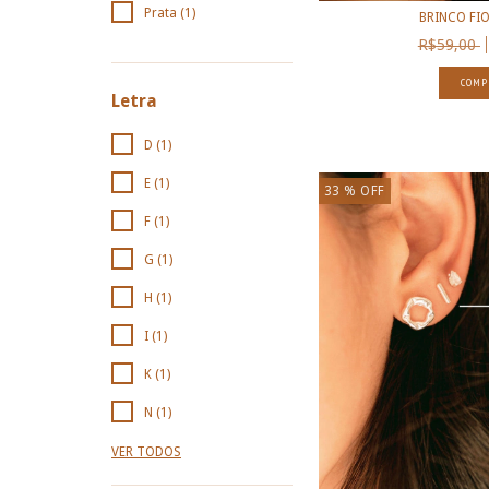
Prata (1)
BRINCO FI
R$59,00
COMP
Letra
D (1)
E (1)
33
% OFF
F (1)
G (1)
H (1)
I (1)
K (1)
N (1)
VER TODOS