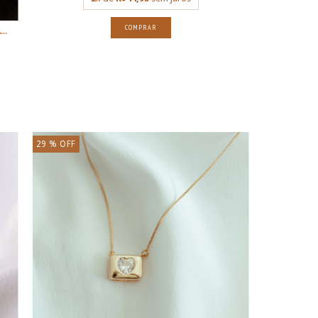
..
29
% OFF