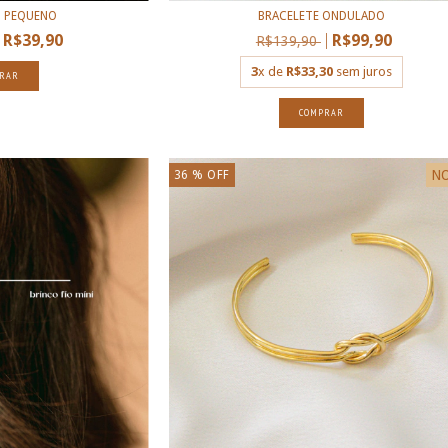
O PEQUENO
BRACELETE ONDULADO
R$39,90
R$99,90
R$139,90
3
x de
R$33,30
sem juros
RAR
COMPRAR
N
36
% OFF