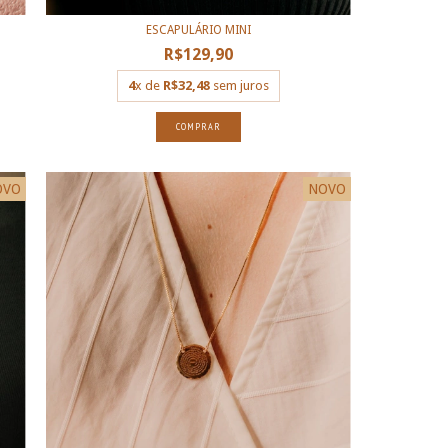
ESCAPULÁRIO MINI
R$129,90
4
x de
R$32,48
sem juros
COMPRAR
OVO
NOVO