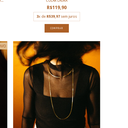
..
COLAR LAURA
R$119,90
3
x de
R$39,97
sem juros
COMPRAR
OVO