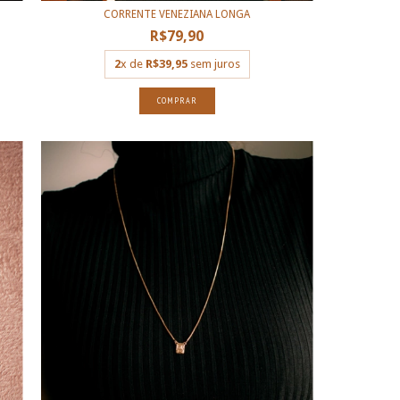
CORRENTE VENEZIANA LONGA
R$79,90
2
x de
R$39,95
sem juros
COMPRAR