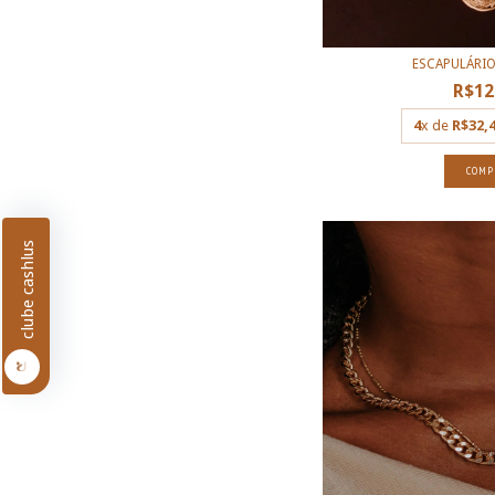
ESCAPULÁRIO
R$12
4
x de
R$32,
COMP
clube cashlus