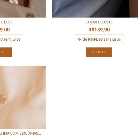
E ELOS
COLAR CELESTE
9,00
R$139,90
80
sem juros
4
x de
R$34,98
sem juros
RAR
COMPRAR
TIMA COM ZIRCÔNIAS...