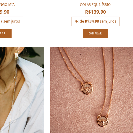
NGO MIA
COLAR EQUILÍBRIO
9,90
R$139,90
97
sem juros
4
x de
R$34,98
sem juros
RAR
COMPRAR