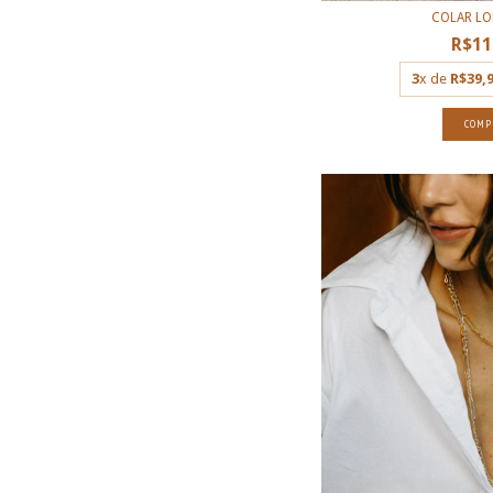
COLAR LO
R$11
3
x de
R$39,
COMP