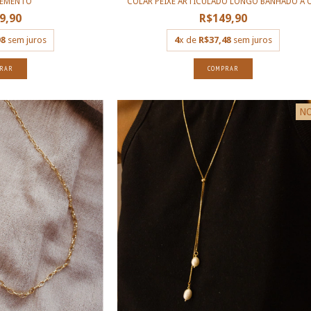
LEMENTO
COLAR PEIXE ARTICULADO LONGO BANHADO À O.
9,90
R$149,90
98
sem juros
4
x de
R$37,48
sem juros
RAR
N