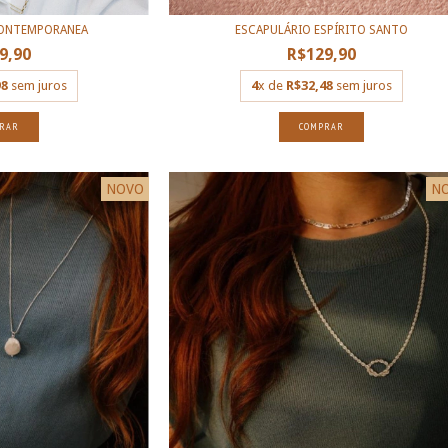
CONTEMPORANEA
ESCAPULÁRIO ESPÍRITO SANTO
9,90
R$129,90
98
sem juros
4
x de
R$32,48
sem juros
RAR
COMPRAR
NOVO
N