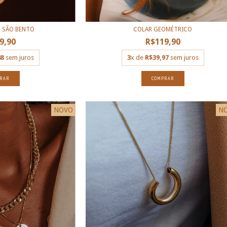
 SÃO BENTO
COLAR GEOMÉTRICO
9,90
R$119,90
48
sem juros
3
x de
R$39,97
sem juros
RAR
COMPRAR
NOVO
N