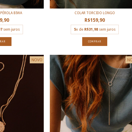
PÉROLA BIWA
COLAR TORCIDO LONGO
9,90
R$159,90
97
sem juros
5
x de
R$31,98
sem juros
RAR
COMPRAR
NOVO
N