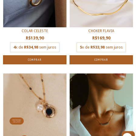
COLAR CELESTE
CHOKER FLAVIA
R$139,90
R$169,90
4
x de
R$34,98
sem juros
5
x de
R$33,98
sem juros
COMPRAR
COMPRAR