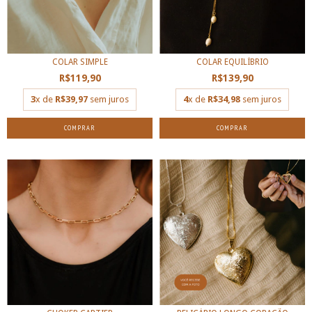
COLAR SIMPLE
COLAR EQUILÍBRIO
R$119,90
R$139,90
3
x de
R$39,97
sem juros
4
x de
R$34,98
sem juros
COMPRAR
COMPRAR