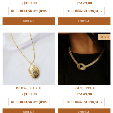
R$159,90
R$129,00
5
x de
R$31,98
sem juros
4
x de
R$32,25
sem juros
COMPRAR
COMPRAR
NOVO
RELICÁRIO FLORAL
CORRENTE VINTAGE
R$159,90
R$149,90
5
x de
R$31,98
sem juros
4
x de
R$37,48
sem juros
COMPRAR
COMPRAR