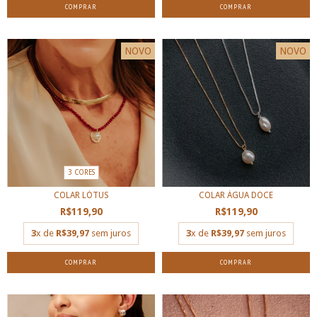
COMPRAR
NOVO
NOVO
3 CORES
COLAR LÓTUS
COLAR ÁGUA DOCE
R$119,90
R$119,90
3
x de
R$39,97
sem juros
3
x de
R$39,97
sem juros
COMPRAR
COMPRAR