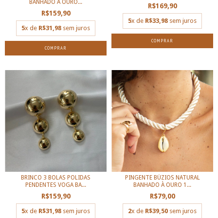
BANHADO À OURO...
R$169,90
R$159,90
5
x de
R$33,98
sem juros
5
x de
R$31,98
sem juros
COMPRAR
BRINCO 3 BOLAS POLIDAS
PINGENTE BÚZIOS NATURAL
PENDENTES VOGA BA...
BANHADO À OURO 1...
R$159,90
R$79,00
5
x de
R$31,98
sem juros
2
x de
R$39,50
sem juros