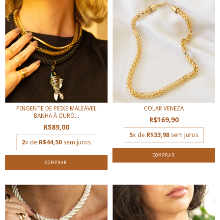
PINGENTE DE PEIXE MALEÁVEL
COLAR VENEZA
BANHA À OURO...
R$169,90
R$89,00
5
x de
R$33,98
sem juros
2
x de
R$44,50
sem juros
COMPRAR