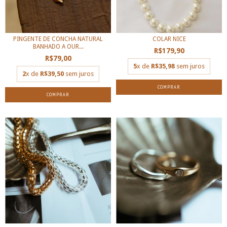
PINGENTE DE CONCHA NATURAL
COLAR NICE
BANHADO A OUR...
R$179,90
R$79,00
5
x de
R$35,98
sem juros
2
x de
R$39,50
sem juros