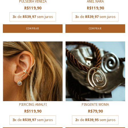
PULSEIRA VENEZA
ANEL NARA
R$119,90
R$119,90
3
x de
R$39,97
sem juros
3
x de
R$39,97
sem juros
COMPRAR
COMPRAR
PIERCING AMALFI
PINGENTE MOMA
R$119,90
R$79,90
3
x de
R$39,97
sem juros
2
x de
R$39,95
sem juros