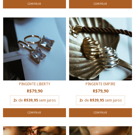
COMPRAR
COMPRAR
PINGENTE LIBERTY
PINGENTE EMPIRE
R$79,90
R$79,90
2
x de
R$39,95
sem juros
2
x de
R$39,95
sem juros
COMPRAR
COMPRAR